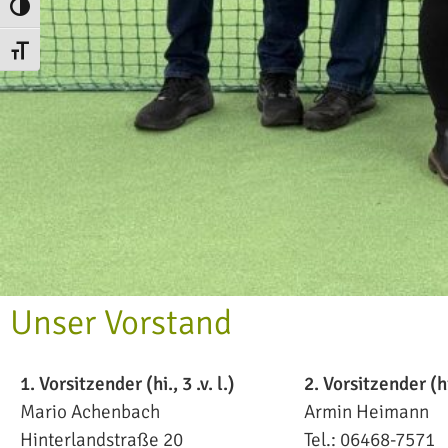
Umschalten auf hohe Kontraste
Schrift vergrößern
Unser Vorstand
1. Vorsitzender (hi., 3 .v. l.)
2. Vorsitzender (hi.
Mario Achenbach
Armin Heimann
Hinterlandstraße 20
Tel.: 06468-7571