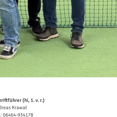
riftführer (hi, 1. v. r.)
dreas Krawat
l.: 06464-934178