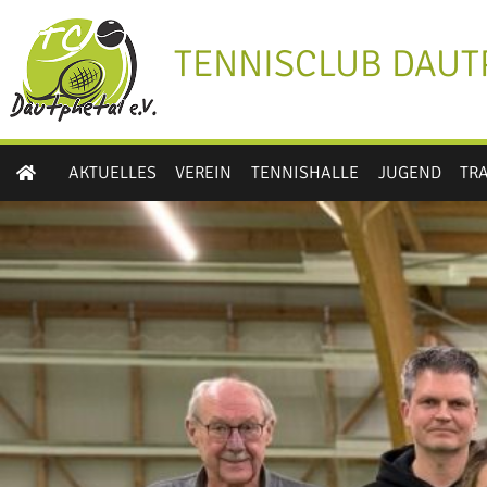
TENNISCLUB DAUTP
AKTUELLES
VEREIN
TENNISHALLE
JUGEND
TR