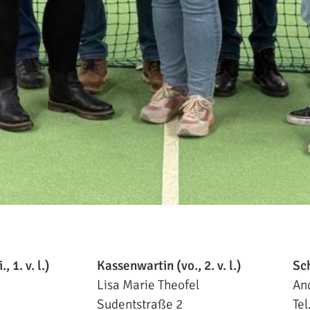
, 1. v. l.)
Kassenwartin (vo., 2. v. l.)
Sch
Lisa Marie Theofel
An
Sudentstraße 2
Te