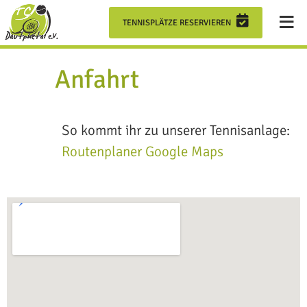
≡
VEREIN
TENNISPLÄTZE RESERVIEREN
TENNISHALLE
Anfahrt
JUGEND
So kommt ihr zu unserer Tennisanlage:
Routenplaner Google Maps
TRAINING
MANNSCHAFTEN
×