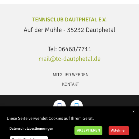
TENNISCLUB DAUTPHETAL E.V.
Auf der Mühle - 35232 Dautphetal
Tel: 06468/7711
mail@tc-dautphetal.de
MITGLIED WERDEN
KONTAKT
X
Diese Seite verwendet Cookies auf Ihrem Gerät.
DATENSCHUTZERKLÄRUNG
IMPRESSUM
Datenschutzbestimmungen
Tennisclub Dautphetal e.V. © 2026
AKZEPTIEREN
Ablehnen