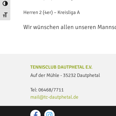
Umschalten auf hohe Kontraste
Herren 2 (4er) – Kreisliga A
Schrift vergrößern
Wir wünschen allen unseren Mannsch
TENNISCLUB DAUTPHETAL E.V.
Auf der Mühle - 35232 Dautphetal
Tel: 06468/7711
mail@tc-dautphetal.de