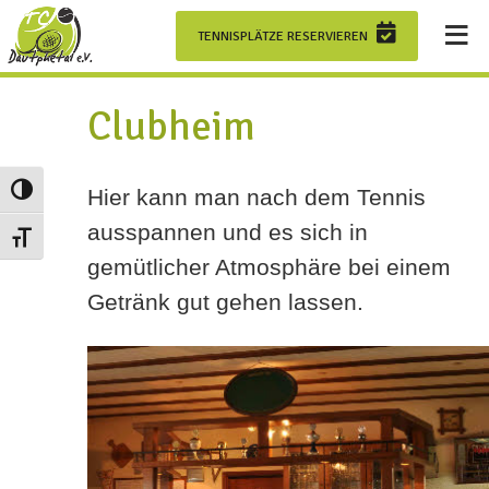
≡
VEREIN
TENNISPLÄTZE RESERVIEREN
TENNISHALLE
Clubheim
JUGEND
Hier kann man nach dem Tennis
Umschalten auf hohe Kontraste
ausspannen und es sich in
Schrift vergrößern
TRAINING
gemütlicher Atmosphäre bei einem
Getränk gut gehen lassen.
MANNSCHAFTEN
×