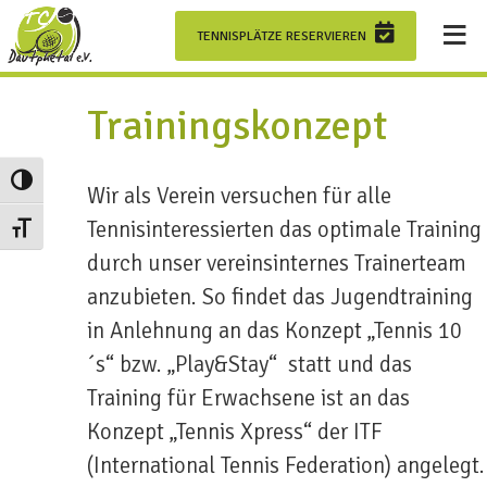
≡
VEREIN
TENNISPLÄTZE RESERVIEREN
TENNISHALLE
Trainingskonzept
JUGEND
Umschalten auf hohe Kontraste
Wir als Verein versuchen für alle
Tennisinteressierten das optimale Training
Schrift vergrößern
TRAINING
durch unser vereinsinternes Trainerteam
anzubieten. So findet das Jugendtraining
MANNSCHAFTEN
in Anlehnung an das Konzept „Tennis 10
´s“ bzw. „Play&Stay“ statt und das
×
Training für Erwachsene ist an das
Konzept „Tennis Xpress“ der ITF
(International Tennis Federation) angelegt.